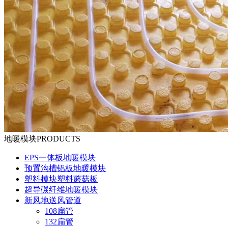
地暖模块
PRODUCTS
EPS一体板地暖模块
预置沟槽铝板地暖模块
塑料模块塑料蘑菇板
超导碳纤维地暖模块
新风地送风管道
108扁管
132扁管