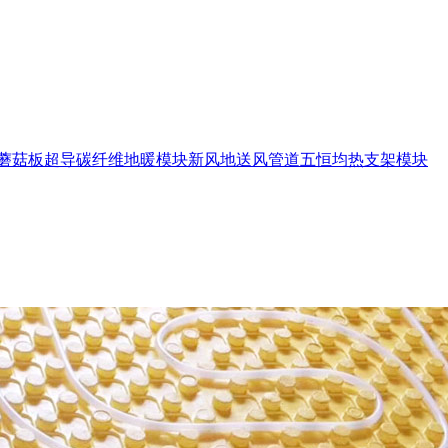
蘑菇板
超导碳纤维地暖模块
新风地送风管道
五恒均热支架模块