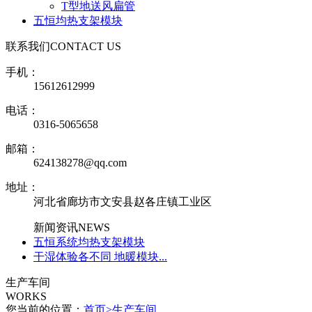
T型地送风扁管
五恒均热支架模块
联系我们
CONTACT US
手机：
15612612999
电话：
0316-5065658
邮箱：
624138278@qq.com
地址：
河北省廊坊市文安县赵各庄镇工业区
新闻资讯
NEWS
五恒系统均热支架模块
干湿体验各不同 地暖模块...
生产车间
WORKS
您当前的位置：
首页
>
生产车间