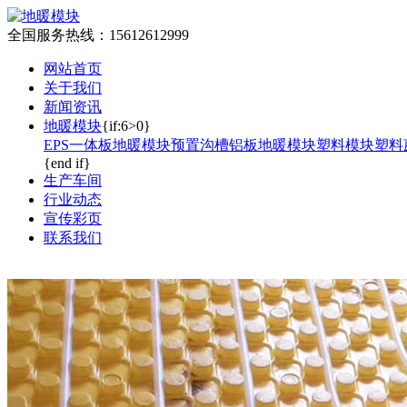
全国服务热线：
15612612999
网站首页
关于我们
新闻资讯
地暖模块
{if:6>0}
EPS一体板地暖模块
预置沟槽铝板地暖模块
塑料模块塑料
{end if}
生产车间
行业动态
宣传彩页
联系我们