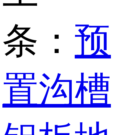
条：
预
置沟槽