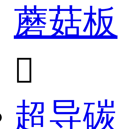
蘑菇板

超导碳