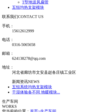
T型地送风扁管
五恒均热支架模块
联系我们
CONTACT US
手机：
15612612999
电话：
0316-5065658
邮箱：
624138278@qq.com
地址：
河北省廊坊市文安县赵各庄镇工业区
新闻资讯
NEWS
五恒系统均热支架模块
干湿体验各不同 地暖模块...
生产车间
WORKS
您当前的位置：
首页
>
生产车间