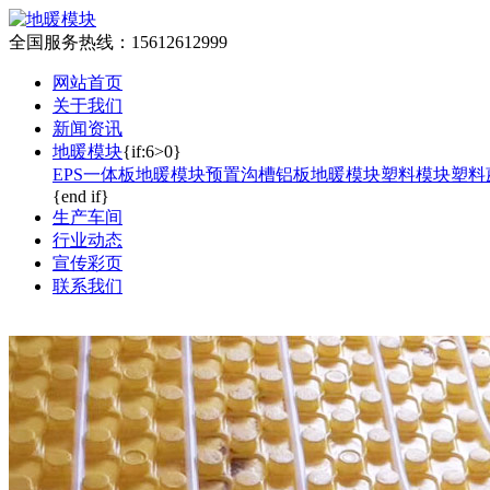
全国服务热线：
15612612999
网站首页
关于我们
新闻资讯
地暖模块
{if:6>0}
EPS一体板地暖模块
预置沟槽铝板地暖模块
塑料模块塑料
{end if}
生产车间
行业动态
宣传彩页
联系我们