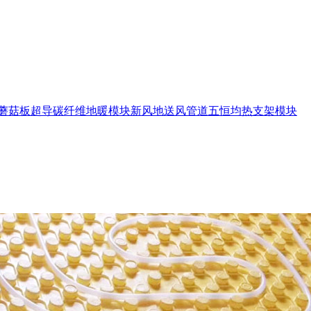
蘑菇板
超导碳纤维地暖模块
新风地送风管道
五恒均热支架模块