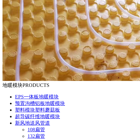
地暖模块
PRODUCTS
EPS一体板地暖模块
预置沟槽铝板地暖模块
塑料模块塑料蘑菇板
超导碳纤维地暖模块
新风地送风管道
108扁管
132扁管