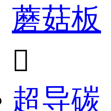
蘑菇板

超导碳